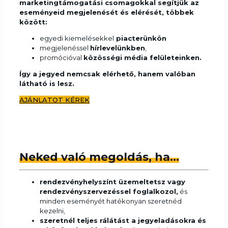
marketingtámogatási csomagokkal segítjük az
eseményeid megjelenését és elérését, többek
között:
egyedi kiemelésekkel
piacterünkön
megjelenéssel
hírlevelünkben
,
promócióval
közösségi média felületeinken.
Így a jegyed nemcsak elérhető, hanem valóban
látható is lesz.
AJÁNLATOT KÉREK
Neked való megoldás, ha…
rendezvényhelyszínt üzemeltetsz vagy
rendezvényszervezéssel foglalkozol,
és
minden eseményét hatékonyan szeretnéd
kezelni,
szeretnél teljes rálátást a jegyeladásokra és