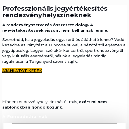
Professzionális jegyértékesítés
rendezvényhelyszíneknek
A rendezvényszervezés összetett dolog.
A
jegyértékesítésnek viszont nem kell annak lennie.
Szeretnéd, ha a jegyeladás egyszerű és átlátható lenne? Vedd
kezedbe az irányítást a Funcode.hu-val, a nézőtértől egészen a
jegytípusokig. Legyen szó akár koncertről, sportrendezvényről
vagy kulturális eseményről, nálunk a jegyeladás mindig
rugalmasan a Te igényeid szerint zajlik.
AJÁNLATOT KÉREK
Korlátok nélkül
Minden rendezvényhelyszín más és más,
ezért mi nem
sablonokban gondolkozunk.
A Funcode.hu-nál: