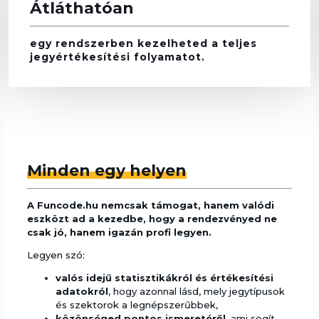
Átláthatóan
egy rendszerben kezelheted a teljes
jegyértékesítési folyamatot.
Minden egy helyen
A Funcode.hu nemcsak támogat, hanem valódi
eszközt ad a kezedbe, hogy a rendezvényed ne
csak jó, hanem igazán profi legyen.
Legyen szó:
valós idejű statisztikákról és értékesítési
adatokról
, hogy azonnal lásd, mely jegytípusok
és szektorok a legnépszerűbbek,
közönséged pontos ismeretéről
, ami segít