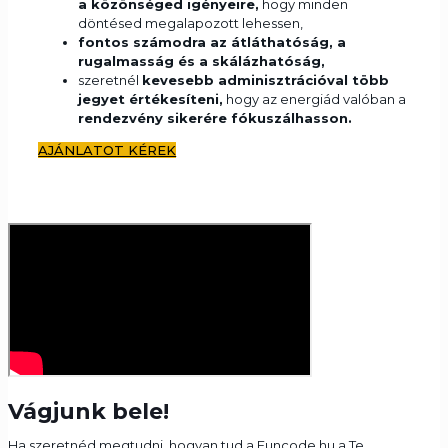
a közönséged igényeire,
hogy minden
döntésed megalapozott lehessen,
f
ontos számodra az átláthatóság, a
rugalmasság és a skálázhatóság,
szeretnél
kevesebb adminisztrációval több
jegyet értékesíteni,
hogy az energiád valóban a
rendezvény sikerére fókuszálhasson.
AJÁNLATOT KÉREK
Vágjunk bele!
Ha szeretnéd megtudni, hogyan tud a Funcode.hu a Te