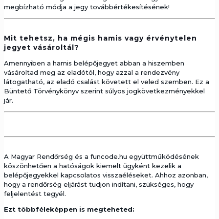
megbízható módja a jegy továbbértékesítésének!
Mit tehetsz, ha mégis hamis vagy érvénytelen
jegyet vásároltál?
Amennyiben a hamis belépőjegyet abban a hiszemben
vásároltad meg az eladótól, hogy azzal a rendezvény
látogatható, az eladó csalást követett el veled szemben. Ez a
Büntető Törvénykönyv szerint súlyos jogkövetkezményekkel
jár.
A Magyar Rendőrség és a funcode.hu együttműködésének
köszönhetően a hatóságok kiemelt ügyként kezelik a
belépőjegyekkel kapcsolatos visszaéléseket. Ahhoz azonban,
hogy a rendőrség eljárást tudjon indítani, szükséges, hogy
feljelentést tegyél.
Ezt többféleképpen is megteheted: