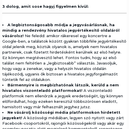
3 dolog, amit sose hagyj figyelmen kívül:
A legbiztonságosabb módja a jegyvásárlásnak, ha
mindig a rendezvény hivatalos jegyértékesítő oldaláról
vásárolsz!
Ne feledd: amikor rákeresel egy koncertre a
Google-ben, a találatok között gyakran többféle jegyértékesítő
oldal jelenik meg, köztük olyanok is, amelyek nem hivatalos
partnerek, csak fizetett hirdetésként kerülnek az első helyre.
Ez könnyen megtévesztő lehet. Fontos tudni, hogy az első
találat nem feltétlen a „legbiztosabb” választás. Javasoljuk,
hogy vagy a zenekar, vagy a helyszín hivatalos oldalán
tájékozódj, ugyanis ők biztosan a hivatalos jegyforgalmazót
tűntetik fel az oldalukon.
Bármennyire is megbízhatónak látszik, kerüld a nem
hivatalos viszonteladó platformokat!
A viszonteladó
platformok nem ellenőrzik a jegyek eredetiségét, így könnyen
előfordulhat, hogy ezeken keresztül többszörösen eladott,
hamisított vagy már felhasznált jegyhez jutsz.
Ne vásárolj közösségi média platformokon hirdetett
jegyeket!
A közösségi médiában, legyen szó nyitott vagy zárt
Facebook-csoportokról, rajongói közösségekről vagy akár egy
esemény posztja alatt megjelenő kommentekről, rengetegen