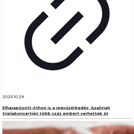
2025.10.29.
Elharapózott itthon is a jegyüzérkedés, Azahriah
triplakoncertjén több száz embert verhettek át