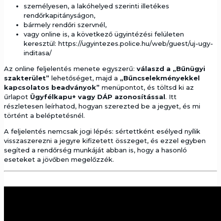
személyesen, a lakóhelyed szerinti illetékes
rendőrkapitányságon,
bármely rendőri szervnél,
vagy online is, a következő ügyintézési felületen
keresztül: https://ugyintezes.police.hu/web/guest/uj-ugy-
inditasa/
Az online feljelentés menete egyszerű:
válaszd a „Bűnügyi
szakterület”
lehetőséget, majd a
„Bűncselekményekkel
kapcsolatos beadványok”
menüpontot, és töltsd ki az
űrlapot
Ügyfélkapu+ vagy DÁP azonosítással
. Itt
részletesen leírhatod, hogyan szerezted be a jegyet, és mi
történt a beléptetésnél.
A feljelentés nemcsak jogi lépés: sértettként esélyed nyílik
visszaszerezni a jegyre kifizetett összeget, és ezzel egyben
segíted a rendőrség munkáját abban is, hogy a hasonló
eseteket a jövőben megelőzzék.