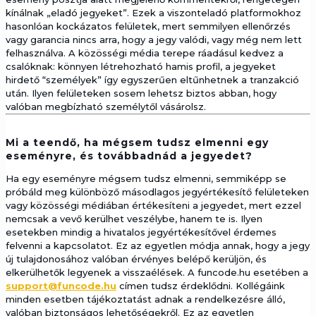
kínálnak „eladó jegyeket”. Ezek a viszonteladó platformokhoz
hasonlóan kockázatos felületek, mert semmilyen ellenőrzés
vagy garancia nincs arra, hogy a jegy valódi, vagy még nem lett
felhasználva. A közösségi média terepe ráadásul kedvez a
csalóknak: könnyen létrehozható hamis profil, a jegyeket
hirdető “személyek” így egyszerűen eltűnhetnek a tranzakció
után. Ilyen felületeken sosem lehetsz biztos abban, hogy
valóban megbízható személytől vásárolsz.
Mi a teendő, ha mégsem tudsz elmenni egy
eseményre, és továbbadnád a jegyedet?
Ha egy eseményre mégsem tudsz elmenni, semmiképp se
próbáld meg különböző másodlagos jegyértékesítő felületeken
vagy közösségi médiában értékesíteni a jegyedet, mert ezzel
nemcsak a vevő kerülhet veszélybe, hanem te is. Ilyen
esetekben mindig a hivatalos jegyértékesítővel érdemes
felvenni a kapcsolatot. Ez az egyetlen módja annak, hogy a jegy
új tulajdonosához valóban érvényes belépő kerüljön, és
elkerülhetők legyenek a visszaélések. A funcode.hu esetében a
support@funcode.hu
címen tudsz érdeklődni. Kollégáink
minden esetben tájékoztatást adnak a rendelkezésre álló,
valóban biztonságos lehetőségekről. Ez az egyetlen