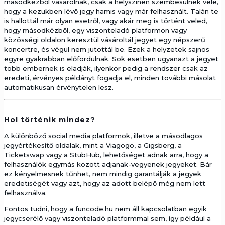
másodkézből vásárolnak, csak a helyszínen szembesülnek vele,
hogy a kezükben lévő jegy hamis vagy már felhasznált. Talán te
is hallottál már olyan esetről, vagy akár meg is történt veled,
hogy másodkézből, egy viszonteladó platformon vagy
közösségi oldalon keresztül vásároltál jegyet egy népszerű
koncertre, és végül nem jutottál be. Ezek a helyzetek sajnos
egyre gyakrabban előfordulnak. Sok esetben ugyanazt a jegyet
több embernek is eladják, ilyenkor pedig a rendszer csak az
eredeti, érvényes példányt fogadja el, minden további másolat
automatikusan érvénytelen lesz.
Hol történik mindez?
A különböző social media platformok, illetve a másodlagos
jegyértékesítő oldalak, mint a Viagogo, a Gigsberg, a
Ticketswap vagy a StubHub, lehetőséget adnak arra, hogy a
felhasználók egymás között adjanak-vegyenek jegyeket. Bár
ez kényelmesnek tűnhet, nem mindig garantálják a jegyek
eredetiségét vagy azt, hogy az adott belépő még nem lett
felhasználva.
Fontos tudni, hogy a funcode.hu nem áll kapcsolatban egyik
jegycserélő vagy viszonteladó platformmal sem, így például a