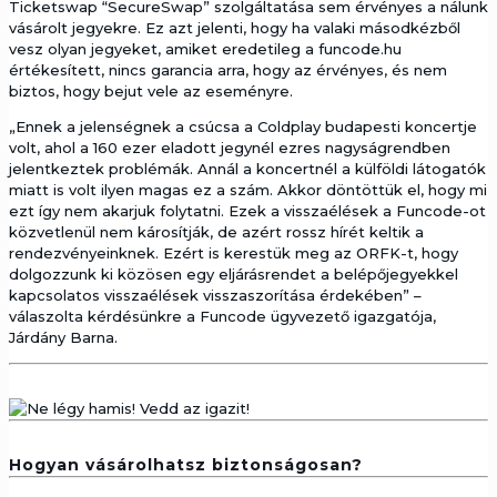
Ticketswap “SecureSwap” szolgáltatása sem érvényes a nálunk
vásárolt jegyekre. Ez azt jelenti, hogy ha valaki másodkézből
vesz olyan jegyeket, amiket eredetileg a funcode.hu
értékesített, nincs garancia arra, hogy az érvényes, és nem
biztos, hogy bejut vele az eseményre.
„Ennek a jelenségnek a csúcsa a Coldplay budapesti koncertje
volt, ahol a 160 ezer eladott jegynél ezres nagyságrendben
jelentkeztek problémák. Annál a koncertnél a külföldi látogatók
miatt is volt ilyen magas ez a szám. Akkor döntöttük el, hogy mi
ezt így nem akarjuk folytatni. Ezek a visszaélések a Funcode-ot
közvetlenül nem károsítják, de azért rossz hírét keltik a
rendezvényeinknek. Ezért is kerestük meg az ORFK-t, hogy
dolgozzunk ki közösen egy eljárásrendet a belépőjegyekkel
kapcsolatos visszaélések visszaszorítása érdekében” –
válaszolta kérdésünkre a Funcode ügyvezető igazgatója,
Járdány Barna.
Hogyan vásárolhatsz biztonságosan?