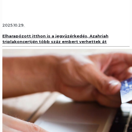
2025.10.29.
Elharapózott itthon is a jegyüzérkedés, Azahriah
triplakoncertjén több száz embert verhettek át