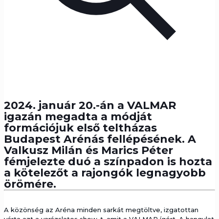
2024. január 20.-án a VALMAR
igazán megadta a módját
formációjuk első teltházas
Budapest Arénás fellépésének. A
Valkusz Milán és Marics Péter
fémjelezte duó a színpadon is hozta
a kötelezőt a rajongók legnagyobb
örömére.
A közönség az Aréna minden sarkát megtöltve, izgatottan