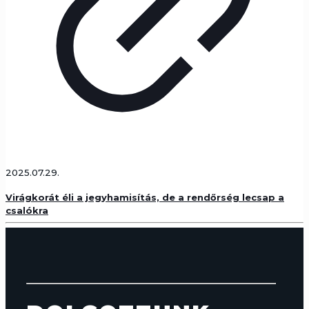
2025.07.29.
Virágkorát éli a jegyhamisítás, de a rendőrség lecsap a
csalókra