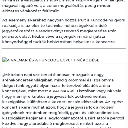
várta azt a varázslatos show-t, amit a VALMAR ígért. A hangulat
magával ragadó volt, a zenei megvalósítás pedig minden
előzetes várakozást felülmúlt.
Az esemény sikeréhez nagyban hozzájárult a Funcode.hu gyors
reakciója is: az eleinte technikai nehézségekkel induló
jegyértékesítést a rendezvényszervező megkeresése után
pillanatok alatt kézbe véve a rajongók immáron játszi
könnyedséggel tudták bebiztosítani helyeiket a koncertre.
„Miközben napi szinten otthonosan mozgunk a nagy
arénakoncertek világában, mindig örömmel és izgalommal
dolgoztunk együtt olyan hazai feltörekvő előadók aréna
koncertjével, mint most a VALMAR-al. Tisztában vagyunk vele,
hogy mennyire kritikus a jegyvásárlók zökkenőmentes
kiszolgálása, különösen a kezdeti onsale időszakban. Az egész
koncert sikere múlhat azon, hogy a jegyvásárlók a modern
igényeknek mindenben megfelelő, gyors és zökkenőmentes
kiszolgálást kapjanak a jegyforgalmazótól. Ezért attól a perctől
kezdve, hogy a produkció megkeresett minket azzal a