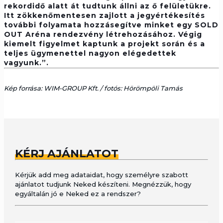
rekordidő alatt át tudtunk állni az ő felületükre.
Itt zökkenőmentesen zajlott a jegyértékesítés
további folyamata hozzásegítve minket egy SOLD
OUT Aréna rendezvény létrehozásához. Végig
kiemelt figyelmet kaptunk a projekt során és a
teljes ügymenettel nagyon elégedettek
vagyunk.”.
Kép forrása: WIM-GROUP Kft. / fotós: Hörömpöli Tamás
KÉRJ AJÁNLATOT
Kérjük add meg adataidat, hogy személyre szabott
ajánlatot tudjunk Neked készíteni. Megnézzük, hogy
egyáltalán jó e Neked ez a rendszer?