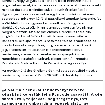
kéréssel, hogy vegyük át a koncert kicsit nehezen induló
jegyértékesítését, kiemelten kezeltük a feladatot és kevesebb,
mint 48 óra alatt újraindítottuk a jegyek értékesítését.
Ugyanolyan fontos számunkra egy hazai produkció sikeres
szereplése, mint egy külföldi nagysikerű zenekar koncertje, így
a VALMAR duó is ugyanazt az emelt szintű figyelmet,
dedikációt kapta tőlünk, mint amelyet régi ügyfeleink már
megszokhattak. Az első pár órában a rendelkezésre álló
jegykészlet közel felét el is adtuk: még a nemzetközi
koncertek skáláján mérve is hatalmas volt az érdeklődés és
igazán büszkék vagyunk rá, hogy a menet közben átvett
jegyértékesítési feladatnak is zökkenőmentesen, a
rendezvényszervező, a zenekar és a rajongók közös
megelégedettségére tudtunk eleget tenni.” – mondta
Zsidákovits Márk, a Funcode Wizard üzletág vezetője.
Az együttműködésről elismerően nyilatkozott Csifári Máté, a
rendezvényt szervező WIM-GROUP Kft. társtulajdonosa is:
„A VALMAR zenekar rendezvényszervező
cégeként kerestük fel a Funcode csapatát. A cég
soron kívül, teljeskörű segítséget nyújtott
számunka az onboarding lépések alatt, így