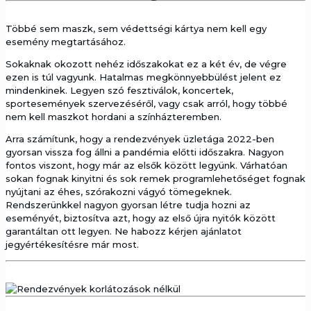
Többé sem maszk, sem védettségi kártya nem kell egy
esemény megtartásához.
Sokaknak okozott nehéz időszakokat ez a két év, de végre
ezen is túl vagyunk. Hatalmas megkönnyebbülést jelent ez
mindenkinek. Legyen szó fesztiválok, koncertek,
sportesemények szervezéséről, vagy csak arról, hogy többé
nem kell maszkot hordani a színházteremben.
Arra számítunk, hogy a rendezvények üzletága 2022-ben
gyorsan vissza fog állni a pandémia előtti időszakra. Nagyon
fontos viszont, hogy már az elsők között legyünk. Várhatóan
sokan fognak kinyitni és sok remek programlehetőséget fognak
nyújtani az éhes, szórakozni vágyó tömegeknek.
Rendszerünkkel nagyon gyorsan létre tudja hozni az
eseményét, biztosítva azt, hogy az első újra nyitók között
garantáltan ott legyen. Ne habozz kérjen ajánlatot
jegyértékesítésre már most.