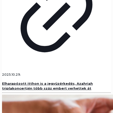
2025.10.29.
Elharapózott itthon is a jegyüzérkedés, Azahriah
triplakoncertjén több száz embert verhettek át