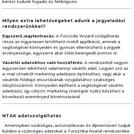
kérést tudunk fogadni és feldolgozni.
Milyen extra lehetőségeket adunk a jegyeladási
rendszerünkkel?
Egyszerű jegyleolvasás:
A Funcode Wizard szolgáltatás
része az ingyenesen letölthető mobill applikáció, aminek a
segítségével könnyedén és gyorsan ellenőrizhető a jegyek
érvényessége, egyszerre akár több beengedő ponton is!
Vásárlói adatokhoz való hozzáférés:
A rendszerből nagyon
egyszerűen lekérhető valamennyi vásárlói adat. Legyen szó az
e-mail címekről marketing adatbázis építéséhez, vagy akár a
vásárlók földrajzi elosztásának vizsgálatához szükséges
irányítószámról. Könnyedén építhető a segítségével vásárlói
adatbázis, így célzott marketing stratégiát tudsz készíteni a
következő eseményed létrehozásánál.
NTAK adatszolgáltatás
Amennyiben szükséges, automatikusan és díjmentesen tudjuk
küldeni a szükséges adatokat a Turisztikai hivatal rendszerébe.