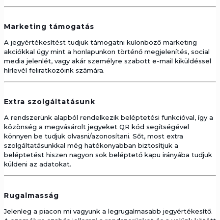
Marketing támogatás
A jegyértékesítést tudjuk támogatni különböző marketing
akciókkal úgy mint a honlapunkon történő megjelenítés, social
media jelenlét, vagy akár személyre szabott e-mail kiküldéssel
hírlevél feliratkozóink számára.
Extra szolgáltatásunk
A rendszerünk alapból rendelkezik beléptetési funkcióval, így a
közönség a megvásárolt jegyeket QR kód segítségével
könnyen be tudjuk olvasni/azonosítani. Sőt, most extra
szolgáltatásunkkal még hatékonyabban biztosítjuk a
beléptetést hiszen nagyon sok beléptető kapu irányába tudjuk
küldeni az adatokat.
Rugalmasság
Jelenleg a piacon mi vagyunk a legrugalmasabb jegyértékesítő.