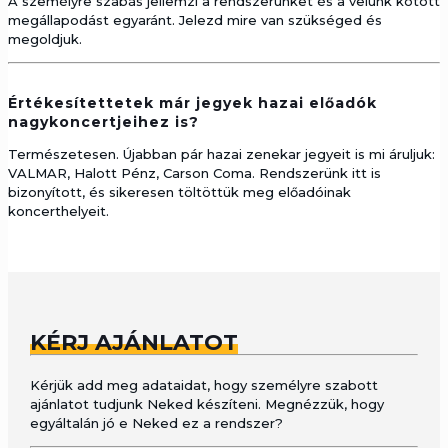
A személyre szabás jellemzi a rendszerünket és a velünk kötött
megállapodást egyaránt. Jelezd mire van szükséged és
megoldjuk.
Értékesítettetek már jegyek hazai előadók
nagykoncertjeihez is?
Természetesen. Újabban pár hazai zenekar jegyeit is mi áruljuk:
VALMAR, Halott Pénz, Carson Coma. Rendszerünk itt is
bizonyított, és sikeresen töltöttük meg előadóinak
koncerthelyeit.
KÉRJ AJÁNLATOT
Kérjük add meg adataidat, hogy személyre szabott
ajánlatot tudjunk Neked készíteni. Megnézzük, hogy
egyáltalán jó e Neked ez a rendszer?