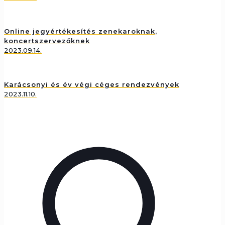
Online jegyértékesítés zenekaroknak,
koncertszervezőknek
2023.09.14.
Karácsonyi és év végi céges rendezvények
2023.11.10.