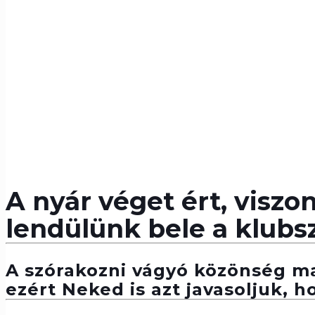
A nyár véget ért, visz
lendülünk bele a klubs
A szórakozni vágyó közönség ma 
ezért Neked is azt javasoljuk, h