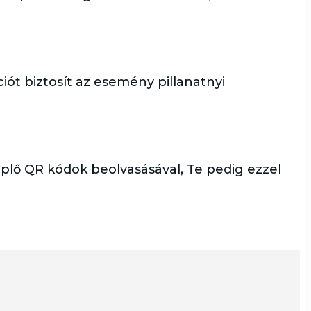
ót biztosít az esemény pillanatnyi
eplő QR kódok beolvasásával, Te pedig ezzel