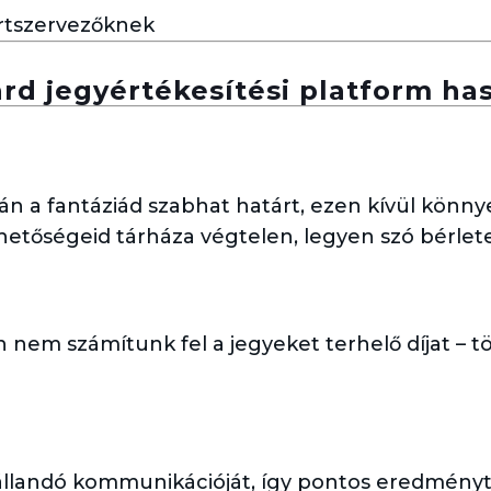
rd jegyértékesítési platform ha
án a fantáziád szabhat határt, ezen kívül kön
ehetőségeid tárháza végtelen, legyen szó bérlet
em számítunk fel a jegyeket terhelő díjat – tö
állandó kommunikációját, így pontos eredményt