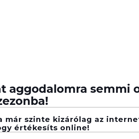
ont aggodalomra semmi ok
zezonba!
már szinte kizárólag az internet
ogy értékesíts online!