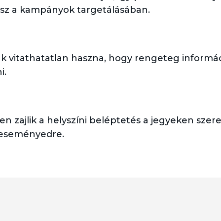
lesz a kampányok targetálásában.
 vitathatatlan haszna, hogy rengeteg informáci
i.
n zajlik a helyszíni beléptetés a jegyeken szer
 eseményedre.