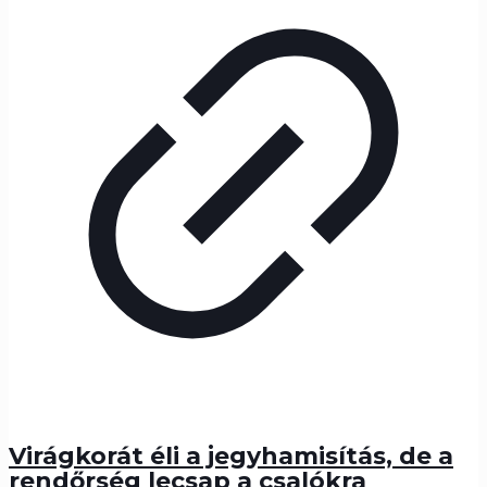
Virágkorát éli a jegyhamisítás, de a
rendőrség lecsap a csalókra