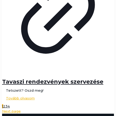
Tavaszi rendezvények szervezése
Tetszett? Oszd meg!
Tovább olvasom
1
2
3
4
Next page